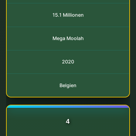
15.1 Millionen
Mega Moolah
2020
Belgien
4