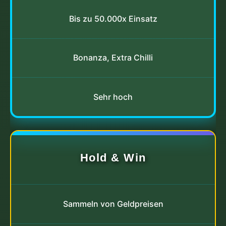
Bis zu 50.000x Einsatz
Bonanza, Extra Chilli
Sehr hoch
Hold & Win
Sammeln von Geldpreisen