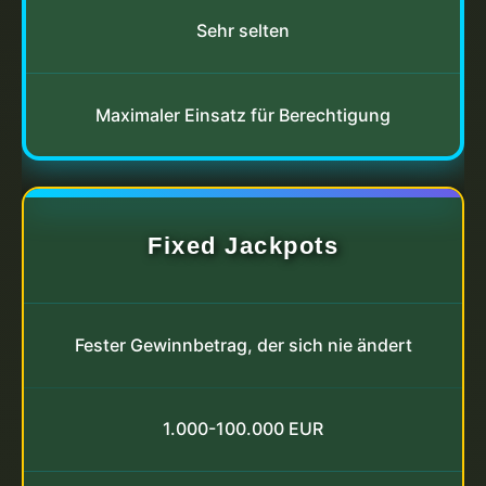
Sehr selten
Maximaler Einsatz für Berechtigung
Fixed Jackpots
Fester Gewinnbetrag, der sich nie ändert
1.000-100.000 EUR