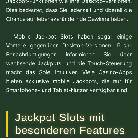
Jackpot-Funktionen wie ihre Desktop-Versionen.
Dies bedeutet, dass Sie jederzeit und überall die
Chance auf lebensverändernde Gewinne haben.
Mobile Jackpot Slots haben sogar einige
Vorteile gegenüber Desktop-Versionen. Push-
Benachrichtigungen informieren Sie über
wachsende Jackpots, und die Touch-Steuerung
macht das Spiel intuitiver. Viele Casino-Apps
bieten exklusive mobile Jackpots, die nur für
Smartphone- und Tablet-Nutzer verfügbar sind.
Jackpot Slots mit
besonderen Features