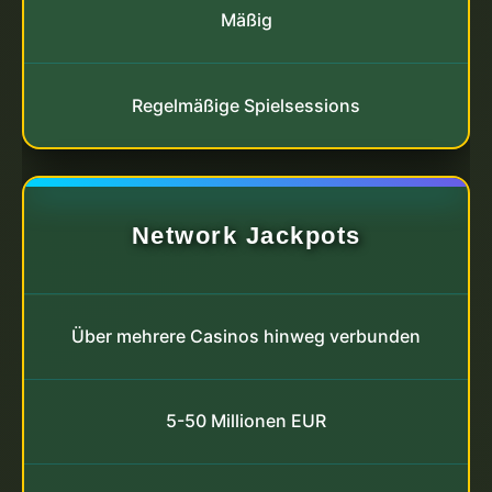
Mäßig
Regelmäßige Spielsessions
Network Jackpots
Über mehrere Casinos hinweg verbunden
5-50 Millionen EUR