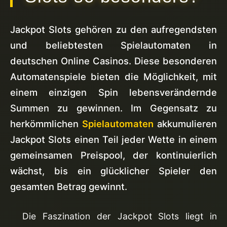
Jackpot Slots gehören zu den aufregendsten
und beliebtesten Spielautomaten in
deutschen Online Casinos. Diese besonderen
Automatenspiele bieten die Möglichkeit, mit
einem einzigen Spin lebensverändernde
Summen zu gewinnen. Im Gegensatz zu
herkömmlichen
Spielautomaten
akkumulieren
Jackpot Slots einen Teil jeder Wette in einem
gemeinsamen Preispool, der kontinuierlich
wächst, bis ein glücklicher Spieler den
gesamten Betrag gewinnt.
Die Faszination der Jackpot Slots liegt in