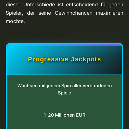
dieser Unterschiede ist entscheidend für jeden
Spieler, der seine Gewinnchancen maximieren
möchte.
Progressive Jackpots
Wachsen mit jedem Spin aller verbundenen
Spiele
1-20 Millionen EUR