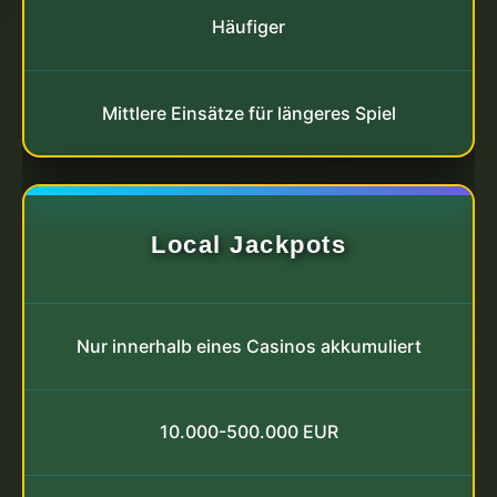
Häufiger
Mittlere Einsätze für längeres Spiel
Local Jackpots
Nur innerhalb eines Casinos akkumuliert
10.000-500.000 EUR