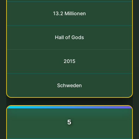
13.2 Millionen
Hall of Gods
2015
Schweden
5