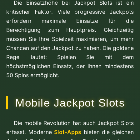
Die Einsatzhöhe bei Jackpot Slots ist ein
kritischer Faktor. Viele progressive Jackpots
erfordern maximale Einsätze für die
Berechtigung zum Hauptpreis. Gleichzeitig
müssen Sie Ihre Spielzeit maximieren, um mehr
Chancen auf den Jackpot zu haben. Die goldene
Regel lautet: Spielen Sie mit dem
höchstmöglichen Einsatz, der Ihnen mindestens
50 Spins ermöglicht.
Mobile Jackpot Slots
Die mobile Revolution hat auch Jackpot Slots
erfasst. Moderne
Slot-Apps
bieten die gleichen