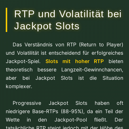
RTP und Volatilität bei
Jackpot Slots
Das Verständnis von RTP (Return to Player)
und Volatilität ist entscheidend für erfolgreiches
Jackpot-Spiel.
Slots mit hoher RTP
bieten
theoretisch bessere Langzeit-Gewinnchancen,
aber bei Jackpot Slots ist die Situation
komplexer.
Progressive Jackpot Slots haben oft
niedrigere Base-RTPs (88-95%), da ein Teil der
Wette in den Jackpot-Pool fließt. Der
tatsächliche RTP steigt jedoch mit der Höhe des