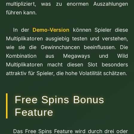
multipliziert, was zu enormen Auszahlungen
führen kann.
In der
Demo-Version
können Spieler diese
Multiplikatoren ausgiebig testen und verstehen,
wie sie die Gewinnchancen beeinflussen. Die
Kombination aus Megaways und Wild
Multiplikatoren macht diesen Slot besonders
attraktiv für Spieler, die hohe Volatilität schätzen.
Free Spins Bonus
Feature
Das Free Spins Feature wird durch drei oder