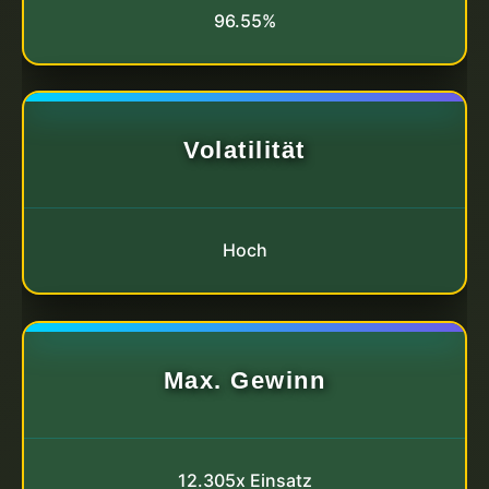
96.55%
Volatilität
Hoch
Max. Gewinn
12.305x Einsatz