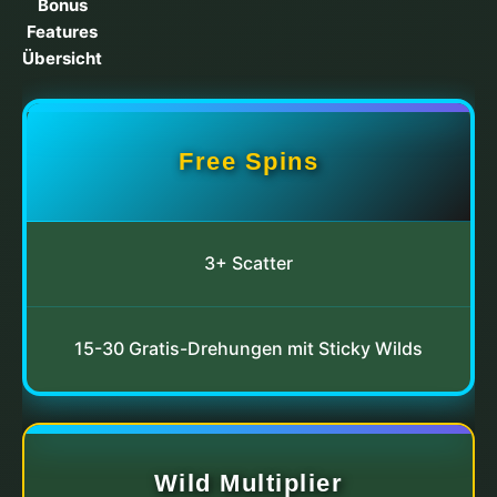
Bonus
Features
Übersicht
Free Spins
3+ Scatter
15-30 Gratis-Drehungen mit Sticky Wilds
Wild Multiplier