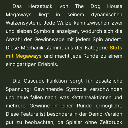
Das Herzstück von The Dog House
Megaways liegt in seinem dynamischen
Walzensystem. Jede Walze kann zwischen zwei
und sieben Symbole anzeigen, wodurch sich die
Anzahl der Gewinnwege mit jedem Spin ändert.
Diese Mechanik stammt aus der Kategorie
Slots
mit Megaways
und macht jede Runde zu einem
einzigartigen Erlebnis.
Die Cascade-Funktion sorgt für zusätzliche
Spannung: Gewinnende Symbole verschwinden
und neue fallen nach, was Kettenreaktionen und
mehrere Gewinne in einer Runde ermöglicht.
Diese Feature ist besonders in der Demo-Version
gut zu beobachten, da Spieler ohne Zeitdruck