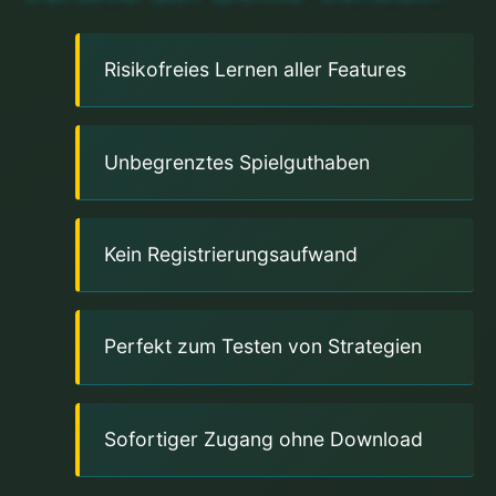
Risikofreies Lernen aller Features
Unbegrenztes Spielguthaben
Kein Registrierungsaufwand
Perfekt zum Testen von Strategien
Sofortiger Zugang ohne Download