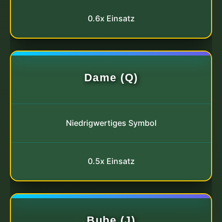
0.6x Einsatz
Dame (Q)
Niedrigwertiges Symbol
0.5x Einsatz
Bube (J)