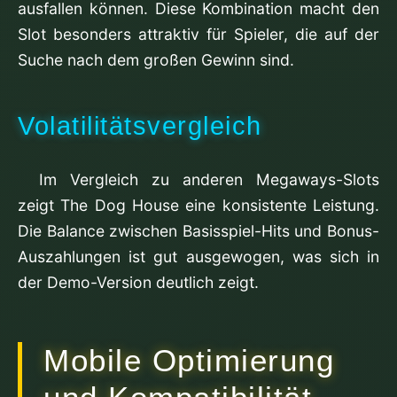
ausfallen können. Diese Kombination macht den
Slot besonders attraktiv für Spieler, die auf der
Suche nach dem großen Gewinn sind.
Volatilitätsvergleich
Im Vergleich zu anderen Megaways-Slots
zeigt The Dog House eine konsistente Leistung.
Die Balance zwischen Basisspiel-Hits und Bonus-
Auszahlungen ist gut ausgewogen, was sich in
der Demo-Version deutlich zeigt.
Mobile Optimierung