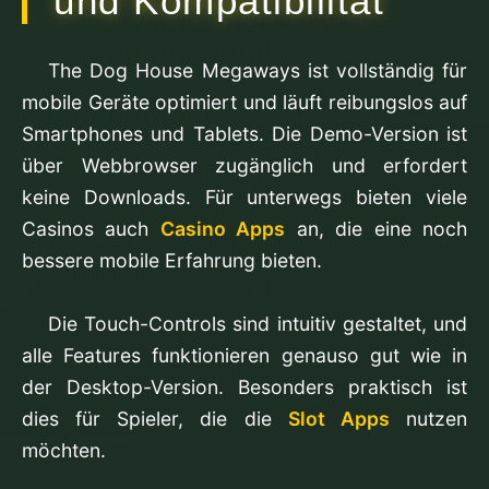
und Kompatibilität
The Dog House Megaways ist vollständig für
mobile Geräte optimiert und läuft reibungslos auf
Smartphones und Tablets. Die Demo-Version ist
über Webbrowser zugänglich und erfordert
keine Downloads. Für unterwegs bieten viele
Casinos auch
Casino Apps
an, die eine noch
bessere mobile Erfahrung bieten.
Die Touch-Controls sind intuitiv gestaltet, und
alle Features funktionieren genauso gut wie in
der Desktop-Version. Besonders praktisch ist
dies für Spieler, die die
Slot Apps
nutzen
möchten.