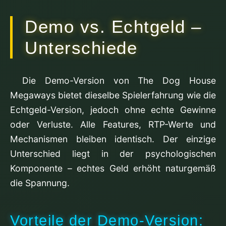
Demo vs. Echtgeld –
Unterschiede
Die Demo-Version von The Dog House
Megaways bietet dieselbe Spielerfahrung wie die
Echtgeld-Version, jedoch ohne echte Gewinne
oder Verluste. Alle Features, RTP-Werte und
Mechanismen bleiben identisch. Der einzige
Unterschied liegt in der psychologischen
Komponente – echtes Geld erhöht naturgemäß
die Spannung.
Vorteile der Demo-Version: