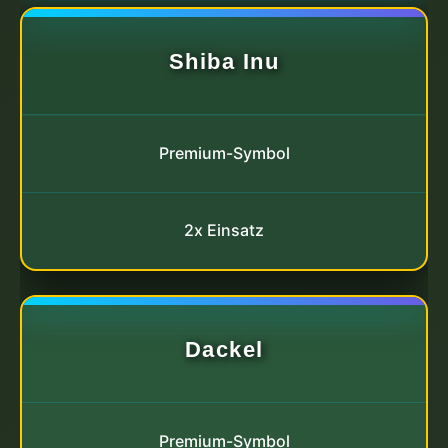
Shiba Inu
Premium-Symbol
2x Einsatz
Dackel
Premium-Symbol