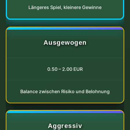
Längeres Spiel, kleinere Gewinne
Ausgewogen
0.50 – 2.00 EUR
Balance zwischen Risiko und Belohnung
Aggressiv